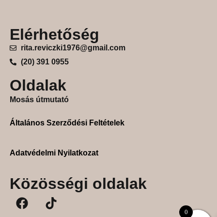
Elérhetőség
rita.reviczki1976@gmail.com
(20) 391 0955
Nasi-uzsi tároló (rókica)
Oldalak
2,290
Ft
Mosás útmutató
Tovább olvasom
Általános Szerződési Feltételek
Adatvédelmi Nyilatkozat
Közösségi oldalak
0