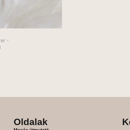
Oldalak
K