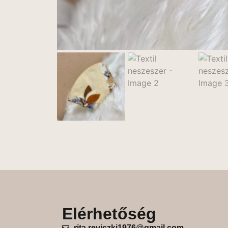
Elérhetőség
rita.reviczki1976@gmail.com