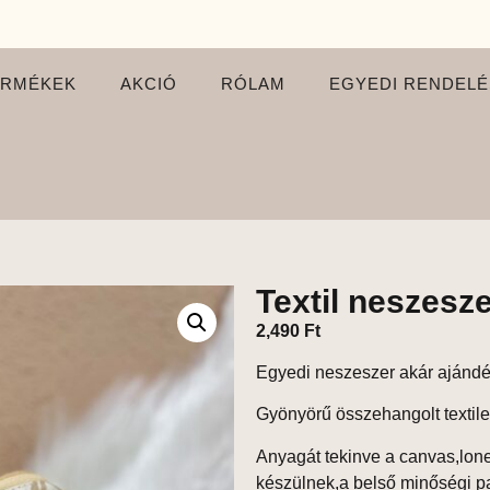
ERMÉKEK
AKCIÓ
RÓLAM
EGYEDI RENDELÉ
Textil neszesz
2,490
Ft
Egyedi neszeszer akár ajándék
Gyönyörű összehangolt textil
Anyagát tekinve a canvas,lon
készülnek,a belső minőségi pa