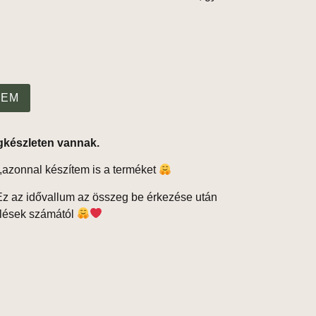
ZEM
gkészleten vannak.
,azonnal készítem is a terméket
z az idővallum az összeg be érkezése után
elések számától