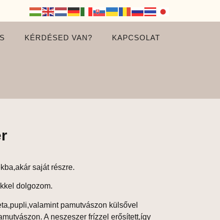
S
KÉRDÉSED VAN?
KAPCSOLAT
er
ba,akár saját részre.
ekkel dolgozom.
eta,pupli,valamint pamutvászon külsővel
mutvászon. A neszeszer frízzel erősített,így