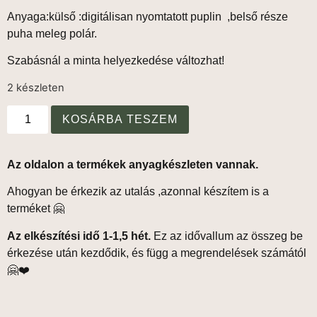
Anyaga:külső :digitálisan nyomtatott puplin ,belső része
puha meleg polár.
Szabásnál a minta helyezkedése változhat!
2 készleten
KOSÁRBA TESZEM
Az oldalon a termékek anyagkészleten vannak.
Ahogyan be érkezik az utalás ,azonnal készítem is a
terméket 🤗
Az elkészítési idő 1-1,5 hét.
Ez az idővallum az összeg be
érkezése után kezdődik, és függ a megrendelések számától
🤗❤️