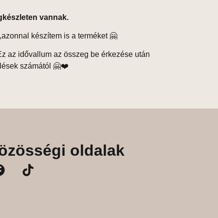
gkészleten vannak.
,azonnal készítem is a terméket 🤗
z az idővallum az összeg be érkezése után
lések számától 🤗❤️
özösségi oldalak