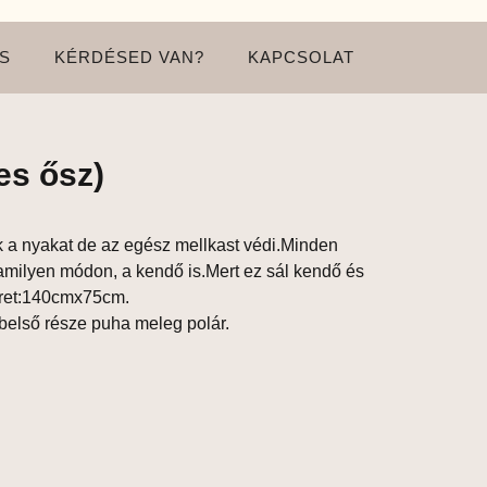
S
KÉRDÉSED VAN?
KAPCSOLAT
es ősz)
 a nyakat de az egész mellkast védi.Minden
amilyen módon, a kendő is.Mert ez sál kendő és
éret:140cmx75cm.
első része puha meleg polár.