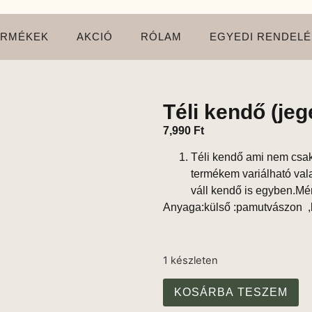
ERMÉKEK
AKCIÓ
RÓLAM
EGYEDI RENDELÉ
Téli kendő (jeg
7,990
Ft
Téli kendő ami nem csak
termékem variálható val
váll kendő is egyben.M
Anyaga:külső :pamutvászon ,b
1 készleten
KOSÁRBA TESZEM