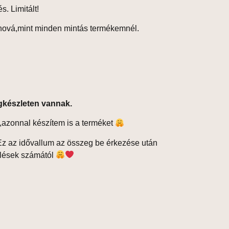
s. Limitált!
hová,mint minden mintás termékemnél.
gkészleten vannak.
,azonnal készítem is a terméket
z az idővallum az összeg be érkezése után
elések számától