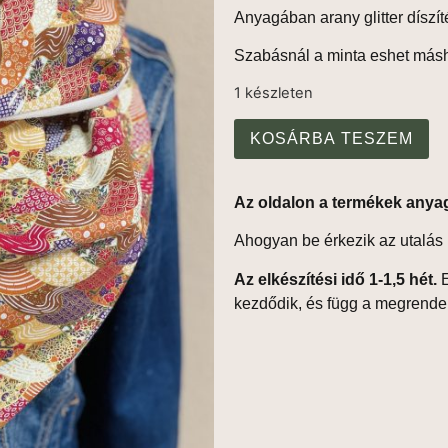
Anyagában arany glitter díszíté
Szabásnál a minta eshet más
1 készleten
KOSÁRBA TESZEM
Az oldalon a termékek anya
Ahogyan be érkezik az utalás 
Az elkészítési idő 1-1,5 hét.
E
kezdődik, és függ a megrend