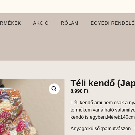
ERMÉKEK
AKCIÓ
RÓLAM
EGYEDI RENDELÉ
Téli kendő (Jap
8,990
Ft
Téli kendő ami nem csak a ny
termékem variálható valamilye
kendő is egyben.Méret:140c
Anyaga:külső :pamutvászon ,b