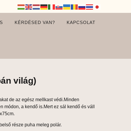
S
KÉRDÉSED VAN?
KAPCSOLAT
án világ)
akat de az egész mellkast védi.Minden
n módon, a kendő is.Mert ez sál kendő és váll
mx75cm.
első része puha meleg polár.