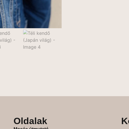
Oldalak
K