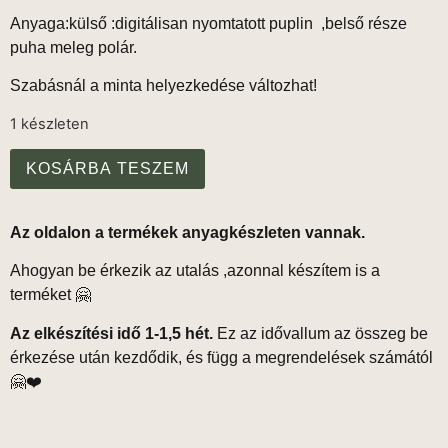
Anyaga:külső :digitálisan nyomtatott puplin ,belső része
puha meleg polár.
Szabásnál a minta helyezkedése változhat!
1 készleten
KOSÁRBA TESZEM
Az oldalon a termékek anyagkészleten vannak.
Ahogyan be érkezik az utalás ,azonnal készítem is a
terméket 🤗
Az elkészítési idő 1-1,5 hét.
Ez az idővallum az összeg be
érkezése után kezdődik, és függ a megrendelések számától
🤗❤️