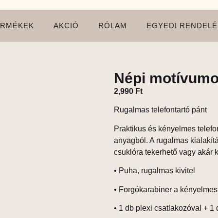
ERMÉKEK
AKCIÓ
RÓLAM
EGYEDI RENDELÉ
Népi motívumo
2,990
Ft
Rugalmas telefontartó pánt
Praktikus és kényelmes telefo
anyagból. A rugalmas kialakí
csuklóra tekerhető vagy akár ke
• Puha, rugalmas kivitel
• Forgókarabiner a kényelmes
• 1 db plexi csatlakozóval +
1 