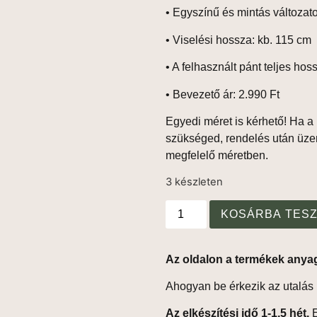
• Egyszínű és mintás változa
•
Viselési hossza: kb. 115 cm
•
A felhasznált pánt teljes hos
•
Bevezető ár: 2.990 Ft
Egyedi méret is kérhető!
Ha a 
szükséged, rendelés után üze
megfelelő méretben.
3 készleten
KOSÁRBA TES
Az oldalon a termékek anya
Ahogyan be érkezik az utalás 
Az elkészítési idő 1-1,5 hét.
E