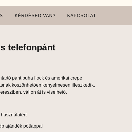
S
KÉRDÉSED VAN?
KAPCSOLAT
s telefonpánt
ntartó pánt puha
flock
és
amerikai crepe
tásnak köszönhetően kényelmesen illeszkedik,
resztben, vállon át is viselhető.
 használatért
db ajándék pótlappal