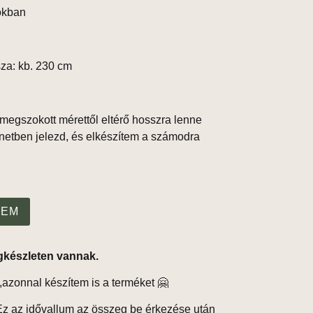
tokban
sza: kb. 230 cm
megszokott mérettől eltérő hosszra lenne
netben jelezd, és elkészítem a számodra
ZEM
gkészleten vannak.
,azonnal készítem is a terméket 🤗
z az idővallum az összeg be érkezése után