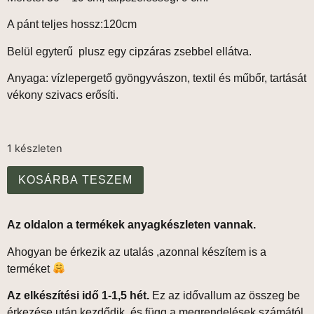
A pánt teljes hossz:120cm
Belül egyterű plusz egy cipzáras zsebbel ellátva.
Anyaga: vízlepergető gyöngyvászon, textil és műbőr, tartását
vékony szivacs erősíti.
1 készleten
KOSÁRBA TESZEM
Az oldalon a termékek anyagkészleten vannak.
Ahogyan be érkezik az utalás ,azonnal készítem is a
terméket
Az elkészítési idő 1-1,5 hét.
Ez az idővallum az összeg be
érkezése után kezdődik, és függ a megrendelések számától