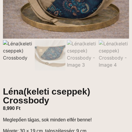
Léna(keleti cseppek)
Crossbody
8,990
Ft
Meglepően tágas, sok minden elfér benne!
Mérete: 30 × 19 cm, talpszélesség: 9 cm.