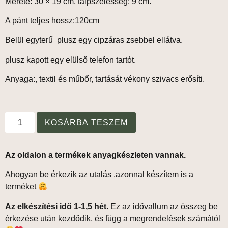
Mérete: 30 × 19 cm, talpszélesség: 9 cm.
A pánt teljes hossz:120cm
Belül egyterű plusz egy cipzáras zsebbel ellátva.
plusz kapott egy elülső telefon tartót.
Anyaga:, textil és műbőr, tartását vékony szivacs erősíti.
KOSÁRBA TESZEM
Az oldalon a termékek anyagkészleten vannak.
Ahogyan be érkezik az utalás ,azonnal készítem is a
terméket
Az elkészítési idő 1-1,5 hét.
Ez az idővallum az összeg be
érkezése után kezdődik, és függ a megrendelések számától