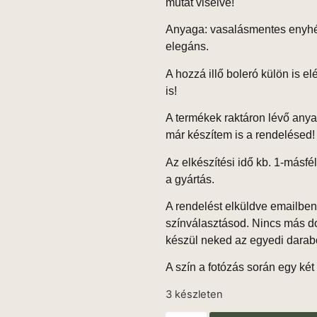
mutat viselve!
Anyaga: vasalásmentes enyh
elegáns.
A hozzá illő
boleró
külön is el
is!
A termékek
raktáron lévő any
már készítem is a rendelésed!
Az elkészítési idő
kb. 1-másfél
a gyártás.
A rendelést elküldve emailbe
színválasztásod. Nincs más d
készül neked az egyedi darab
A szín a fotózás során egy két á
3 készleten