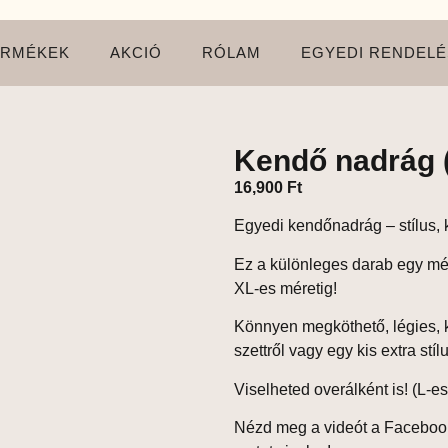
ERMÉKEK
AKCIÓ
RÓLAM
EGYEDI RENDELÉ
Kendő nadrág 
16,900
Ft
Egyedi kendőnadrág – stílus,
Ez a különleges darab
egy mé
XL-es méretig
!
Könnyen megköthető
, légies
szettről vagy egy kis extra stílu
Viselheted overálként is!
(L-es
Nézd meg a videót a Faceboo