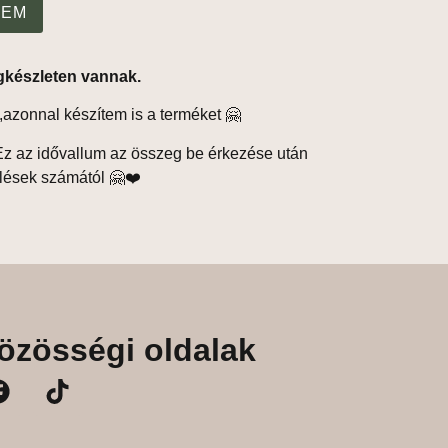
ZEM
gkészleten vannak.
,azonnal készítem is a terméket 🤗
z az idővallum az összeg be érkezése után
lések számától 🤗❤️
özösségi oldalak