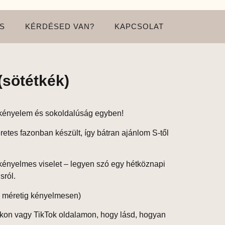
S
KÉRDÉSED VAN?
KAPCSOLAT
(sötétkék)
 kényelem és sokoldalúság egyben!
retes
fazonban készült, így bátran ajánlom
S-től
, kényelmes viselet – legyen szó egy hétköznapi
sról.
 méretig kényelmesen)
kon vagy TikTok oldalamon, hogy lásd, hogyan