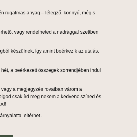
én rugalmas anyag
– lélegző, könnyű, mégis
érhető, vagy rendelheted a nadrággal
szettben
agból
készülnek, így amint beérkezik az utalás,
 hét
, a beérkezett összegek sorrendjében indul
n vagy a megjegyzés rovatban várom a
olgod csak írd meg nekem a kedvenc színed és
od!
rnyalattal eltérhet .