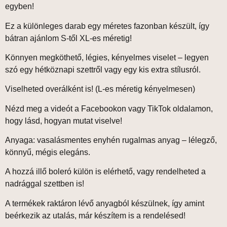
egyben!
Ez a különleges darab
egy méretes
fazonban készült, így
bátran ajánlom
S-től XL-es méretig
!
Könnyen megköthető
, légies, kényelmes viselet – legyen
szó egy hétköznapi szettről vagy egy kis extra stílusról.
Viselheted overálként is!
(L-es méretig kényelmesen)
Nézd meg a videót a Facebookon vagy TikTok oldalamon,
hogy lásd, hogyan mutat viselve!
Anyaga: vasalásmentes enyhén rugalmas anyag
– lélegző,
könnyű, mégis elegáns.
A hozzá illő
boleró
külön is elérhető, vagy rendelheted a
nadrággal
szettben
is!
A termékek
raktáron lévő anyagból
készülnek, így amint
beérkezik az utalás,
már készítem is a rendelésed!