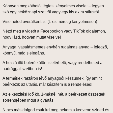
Könnyen megköthető
, légies, kényelmes viselet – legyen
szó egy hétköznapi szettről vagy egy kis extra stílusról.
Viselheted overálként is!
(L-es méretig kényelmesen)
Nézd meg a videót a Facebookon vagy TikTok oldalamon,
hogy lásd, hogyan mutat viselve!
Anyaga: vasalásmentes enyhén rugalmas anyag
– lélegző,
könnyű, mégis elegáns.
A hozzá illő
boleró
külön is elérhető, vagy rendelheted a
nadrággal
szettben
is!
A termékek
raktáron lévő anyagból
készülnek, így amint
beérkezik az utalás,
már készítem is a rendelésed!
Az elkészítési idő
kb. 1-másfél hét
, a beérkezett összegek
sorrendjében indul a gyártás.
Nincs más dolgod csak írd meg nekem a kedvenc színed és