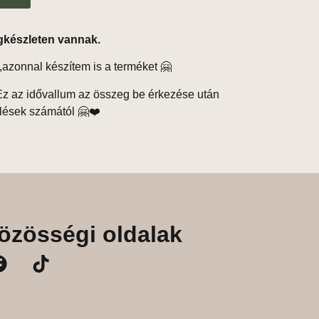
gkészleten vannak.
,azonnal készítem is a terméket 🤗
z az idővallum az összeg be érkezése után
lések számától 🤗❤️
özösségi oldalak