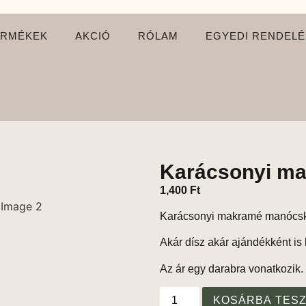
ERMÉKEK
AKCIÓ
RÓLAM
EGYEDI RENDELÉ
Karácsonyi ma
1,400
Ft
Karácsonyi makramé manócska
Akár dísz akár ajándékként is 
Az ár egy darabra vonatkozik.
KOSÁRBA TES