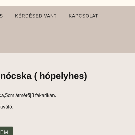
S
KÉRDÉSED VAN?
KAPCSOLAT
nócska ( hópelyhes)
,5cm átmérőjű fakarikán.
kiváló.
ZEM