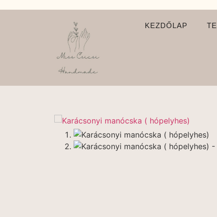
KEZDŐLAP
T
🔍