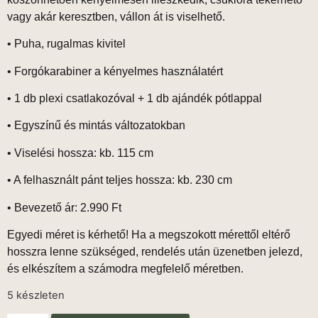
vagy akár keresztben, vállon át is viselhető.
• Puha, rugalmas kivitel
• Forgókarabiner a kényelmes használatért
• 1 db plexi csatlakozóval +
1 db ajándék pótlappal
• Egyszínű és mintás változatokban
•
Viselési hossza: kb. 115 cm
•
A felhasznált pánt teljes hossza: kb. 230 cm
•
Bevezető ár: 2.990 Ft
Egyedi méret is kérhető!
Ha a megszokott mérettől eltérő
hosszra lenne szükséged, rendelés után üzenetben jelezd,
és elkészítem a számodra megfelelő méretben.
5 készleten