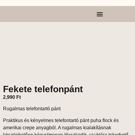
Fekete telefonpánt
2,990
Ft
Rugalmas telefontartó pánt
Praktikus és kényelmes telefontartó pánt puha
flock
és
amerikai crepe
anyagból. A rugalmas kialakításnak
köszönhetően kényelmesen illeszkedik, csuklóra tekerhető