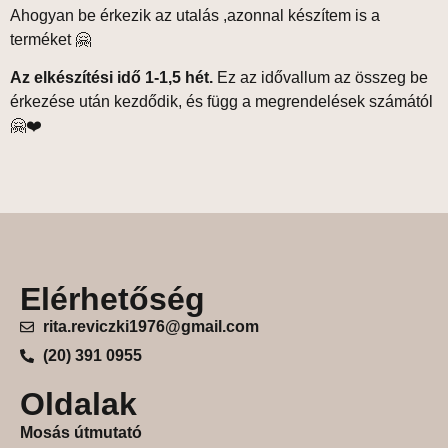
Ahogyan be érkezik az utalás ,azonnal készítem is a
terméket 🤗
Az elkészítési idő 1-1,5 hét.
Ez az idővallum az összeg be
érkezése után kezdődik, és függ a megrendelések számától
🤗❤️
Elérhetőség
rita.reviczki1976@gmail.com
(20) 391 0955
Oldalak
Mosás útmutató