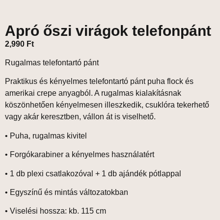
Apró őszi virágok telefonpánt
2,990
Ft
Rugalmas telefontartó pánt
Praktikus és kényelmes telefontartó pánt puha
flock
és
amerikai crepe
anyagból. A rugalmas kialakításnak
köszönhetően kényelmesen illeszkedik, csuklóra tekerhető
vagy akár keresztben, vállon át is viselhető.
• Puha, rugalmas kivitel
• Forgókarabiner a kényelmes használatért
• 1 db plexi csatlakozóval +
1 db ajándék pótlappal
• Egyszínű és mintás változatokban
•
Viselési hossza: kb. 115 cm